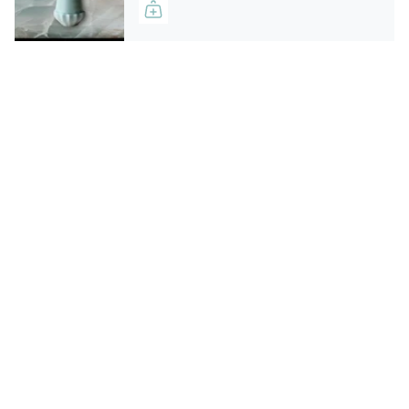
Coffret contenant 1 savon parfumé grand format de
125g
Senteur Fleur d'Oranger
Fabriqué en Provence
Mis sous étui par Les Poétisés
---
Composition
sodium palmate, sodium palm kernelate, aqua (water),
parfum (fragrance), palm kernel acid, sodium chloride,
glycerin,
butyrospermum parkii (shea) butter*,
tetrasodium EDTA, tetrasodium etidronate, limonene,
citral, geraniol, linalool, CI 11710,
CI 77288
*Produit issu de l'agriculture biologique