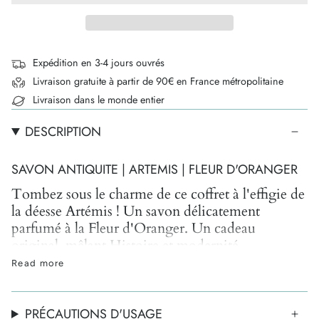
Expédition en 3-4 jours ouvrés
Livraison gratuite à partir de 90€ en France métropolitaine
Livraison dans le monde entier
DESCRIPTION
SAVON ANTIQUITE | ARTEMIS | FLEUR D'ORANGER
Tombez sous le charme de ce coffret à l'effigie de
la déesse Artémis ! Un savon délicatement
parfumé à la Fleur d'Oranger. Un cadeau
original, mêlant Histoire et modernité.
Read more
Succombez à ce savon artisanal, fabriqué en
Provence, aux notes pures et ensoleillées de fleur
d'oranger ! Plongez dans un univers enivrant et
PRÉCAUTIONS D'USAGE