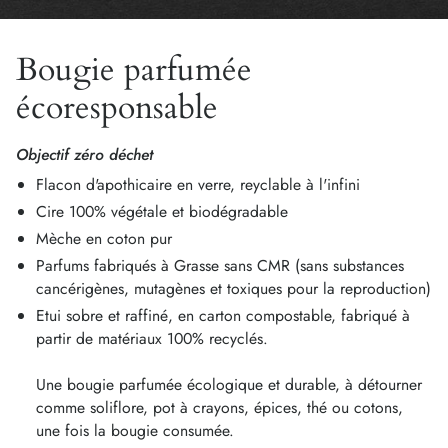
Dans son
joli pot d'apothicaire ambré
, cette bougie
parfumée Bois Sacré s’intégrera parfaitement à toutes
Bougie parfumée
les décorations d’intérieur.
écoresponsable
Nos bougies sont coulées à la main par un artisan
cirier dans un délicat flacon en verre ambré. Un
contenant à l'image des pommadiers de nos
Objectif zéro déchet
apothicaires du XVIIIe siècle. Un niveau de qualité et
Flacon d'apothicaire en verre, reyclable à l'infini
de concentration en parfum qui garantissent une
Cire 100% végétale et biodégradable
superbe diffusion des fragrances dans votre pièce.
Mèche en coton pur
Parfums fabriqués à Grasse sans CMR (sans substances
À noter qu'en aromachologie, les
fragrances boisées
cancérigènes, mutagènes et toxiques pour la reproduction)
et épicées
des conifères (tels que le Cèdre) et du
Etui sobre et raffiné, en carton compostable, fabriqué à
Girofle sont reconnues pour leurs
effets stimulants et
partir de matériaux 100% recyclés.
anti-stress.
Le cadeau parfait pour les petites et grandes
Une bougie parfumée écologique et durable, à détourner
occasions
. Idéal pour un moment en tête à tête, un
comme soliflore, pot à crayons, épices, thé ou cotons,
une fois la bougie consumée.
anniversaire, un diner en amoureux, une fête ou un