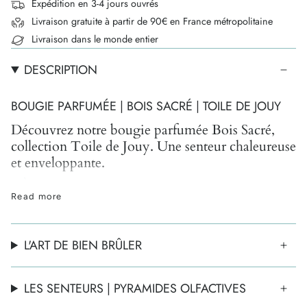
Expédition en 3-4 jours ouvrés
Livraison gratuite à partir de 90€ en France métropolitaine
Livraison dans le monde entier
DESCRIPTION
BOUGIE PARFUMÉE | BOIS SACRÉ | TOILE DE JOUY
Découvrez notre bougie parfumée Bois Sacré,
collection Toile de Jouy. Une senteur chaleureuse
et enveloppante.
CÈDRE - EUCALYPTUS - GIROFLE -
Read more
TONKA
Sous les cieux orageux, se dresse ce colosse
inébranlable et divin. Une composition olfactive,
L'ART DE BIEN BRÛLER
enveloppante et envoûtante, qui érige le Cèdre en
majesté. Un sillage puissant et racé, à l'image de cet
LES SENTEURS | PYRAMIDES OLFACTIVES
arbre sacré, profondément ancré dans la terre et dont