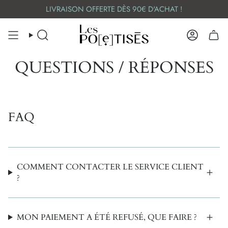
Skip
LIVRAISON OFFERTE DÈS 90€ D'ACHAT !
to
content
SEARCH
ACCOUN
QUESTIONS / RÉPONSES
FAQ
COMMENT CONTACTER LE SERVICE CLIENT
?
MON PAIEMENT A ÉTÉ REFUSÉ, QUE FAIRE ?