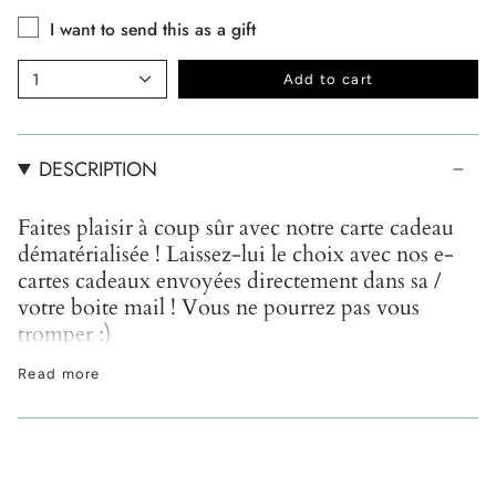
I want to send this as a gift
1
Add to cart
DESCRIPTION
Faites plaisir à coup sûr avec notre carte cadeau
dématérialisée ! Laissez-lui le choix avec nos
e-
cartes cadeaux
envoyées directement dans sa /
votre boite mail ! Vous ne pourrez pas vous
tromper :)
Choisissez le montant de la carte, votre message et le
Read more
jour de livraison - votre e-carte cadeau sera envoyée
directement par e-mail à son destinataire, avec le code
à utiliser au moment du paiement.