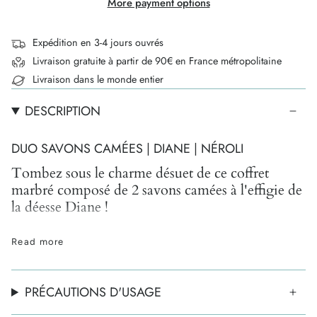
More payment options
Expédition en 3-4 jours ouvrés
Livraison gratuite à partir de 90€ en France métropolitaine
Livraison dans le monde entier
DESCRIPTION
DUO SAVONS CAMÉES | DIANE | NÉROLI
Tombez sous le charme désuet de ce coffret
marbré composé de 2 savons camées à l'effigie de
la déesse Diane !
Des savons
mêlant antiquité et modernité
, imaginés
Read more
et conçus artisanalement à Londres par la
designer
Bridie Hall
.
Fruits d'un savoir-faire unique, ces
"intaglio soaps" vous plongent dans un univers enivrant
PRÉCAUTIONS D'USAGE
et sensoriel, où se mêlent accords olfactifs doux et