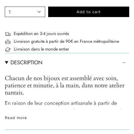
1
Add to cart
Expédition en 3-4 jours ouvrés
Livraison gratuite à partir de 90€ en France métropolitaine
Livraison dans le monde entier
DESCRIPTION
Chacun de nos bijoux est assemblé avec soin,
patience et minutie, à la main, dans notre atelier
nantais.
En raison de leur conception artisanale à partir de
pierres semi-précieuses naturelles, toutes uniques, de
légères différences de tailles, de formes et de couleurs
Read more
peuvent survenir. C'est ce qui garantit leur authenticité