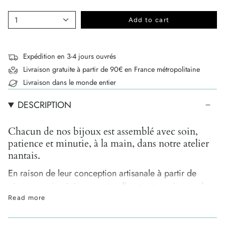
1
Add to cart
Expédition en 3-4 jours ouvrés
Livraison gratuite à partir de 90€ en France métropolitaine
Livraison dans le monde entier
DESCRIPTION
Chacun de nos bijoux est assemblé avec soin,
patience et minutie, à la main, dans notre atelier
nantais.
En raison de leur conception artisanale à partir de
pierres semi-précieuses naturelles, toutes uniques, de
légères différences de tailles, de formes et de couleurs
Read more
peuvent survenir. C'est ce qui garantit leur authenticité