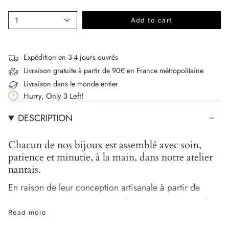
1
Add to cart
Expédition en 3-4 jours ouvrés
Livraison gratuite à partir de 90€ en France métropolitaine
Livraison dans le monde entier
Hurry, Only
3
Left!
DESCRIPTION
Chacun de nos bijoux est assemblé avec soin,
patience et minutie, à la main, dans notre atelier
nantais.
En raison de leur conception artisanale à partir de
pierres semi-précieuses naturelles, toutes uniques, de
légères différences de tailles, de formes et de couleurs
Read more
peuvent survenir. C'est ce qui garantit leur authenticité