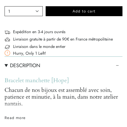
1
Add to cart
Expédition en 3-4 jours ouvrés
Livraison gratuite à partir de 90€ en France métropolitaine
Livraison dans le monde entier
Hurry, Only
1
Left!
DESCRIPTION
Bracelet manchette [Hope]
Chacun de nos bijoux est assemblé avec soin,
patience et minutie, à la main, dans notre atelier
nantais.
En raison de leur conception artisanale à partir de
Read more
pierres semi-précieuses naturelles, toutes uniques, de