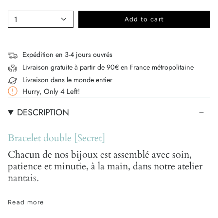
1
Add to cart
Expédition en 3-4 jours ouvrés
Livraison gratuite à partir de 90€ en France métropolitaine
Livraison dans le monde entier
Hurry, Only
4
Left!
DESCRIPTION
Bracelet double [Secret]
Chacun de nos bijoux est assemblé avec soin,
patience et minutie, à la main, dans notre atelier
nantais.
En raison de leur conception artisanale à partir de
Read more
pierres semi-précieuses naturelles, toutes uniques, de