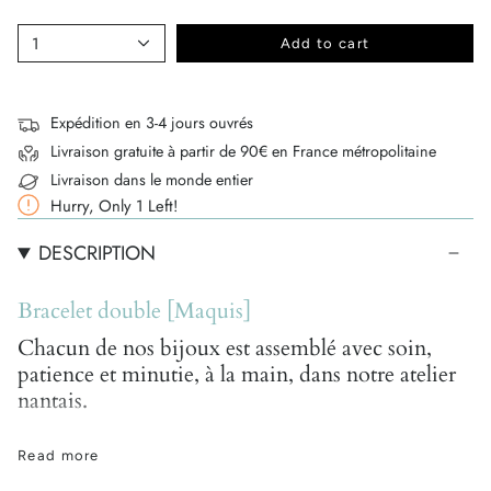
1
Add to cart
Expédition en 3-4 jours ouvrés
Livraison gratuite à partir de 90€ en France métropolitaine
Livraison dans le monde entier
Hurry, Only
1
Left!
DESCRIPTION
Bracelet double [Maquis]
Chacun de nos bijoux est assemblé avec soin,
patience et minutie, à la main, dans notre atelier
nantais.
En raison de leur conception artisanale à partir de
Read more
pierres semi-précieuses naturelles, toutes uniques, de