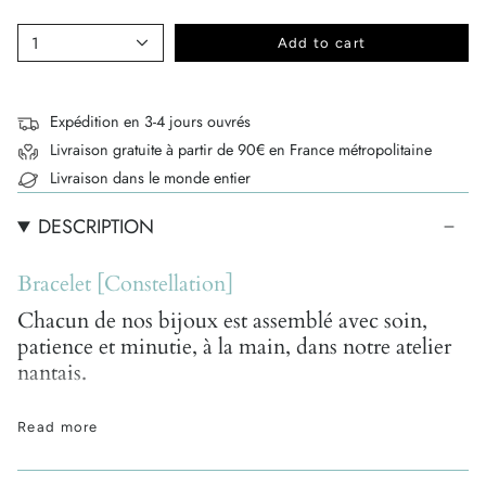
1
Add to cart
Expédition en 3-4 jours ouvrés
Livraison gratuite à partir de 90€ en France métropolitaine
Livraison dans le monde entier
DESCRIPTION
Bracelet [Constellation]
Chacun de nos bijoux est assemblé avec soin,
patience et minutie, à la main, dans notre atelier
nantais.
En raison de leur conception artisanale à partir de
Read more
pierres semi-précieuses naturelles, toutes uniques, de
légères différences de tailles, de formes et de couleurs