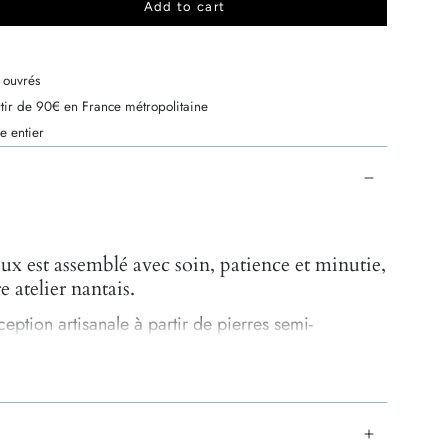
Add to cart
 ouvrés
rtir de 90€ en France métropolitaine
e entier
x est assemblé avec soin, patience et minutie,
e atelier nantais.
eption artisanale à partir de pierres semi-
 toutes uniques, de légères différences de tailles, de
peuvent survenir. C'est ce qui garantit leur
fait tout leur charme !
us sera envoyée dans un écrin éco-conçu,