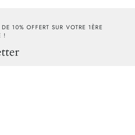
 DE 10% OFFERT SUR VOTRE 1ÈRE
 !
tter
ur rester informé de nos événements et nouveautés.
S'inscrire