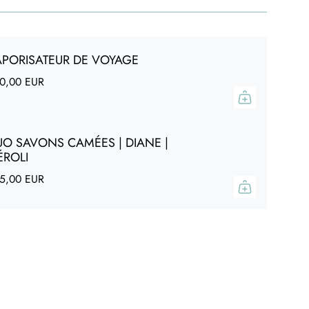
liège recyclé.
0% naturel, biodégradable et durable. Un écrin
e, qui protègera soigneusement votre bijou
APORISATEUR DE VOYAGE
0,00 EUR
nes : apatites, agates, amazonites
in 24 carats
 : 18 cm + 5 cm de chaînette de réglage pour
UO SAVONS CAMÉES | DIANE |
ÉROLI
5,00 EUR