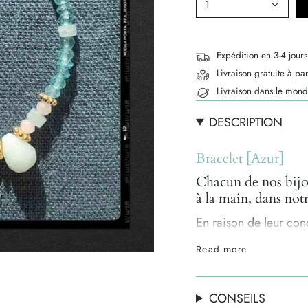
1
Expédition en 3-4 jours
Livraison gratuite à pa
Livraison dans le mond
DESCRIPTION
Bracelet [Azur]
Chacun de nos bijou
à la main, dans notr
En raison de leur conc
précieuses naturelles,
Read more
formes et de couleurs 
authenticité et ce qui 
CONSEILS
Chaque création vo