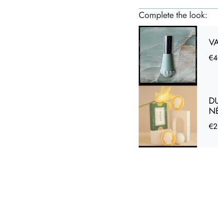
sobre et raffiné, en 
Complete the look:
Un matériau noble, 10
nomade et imperméabl
V
pendant vos voyages.
€4
Bracelet en pierres fi
Perles dorées à l'or f
Longueur du bracelet
D
l'ajuster au mieux.
N
€2