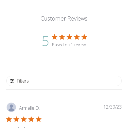
Customer Reviews
5
Based on 1 review
Filters
Pub
12/30/23
Armelle D.
da