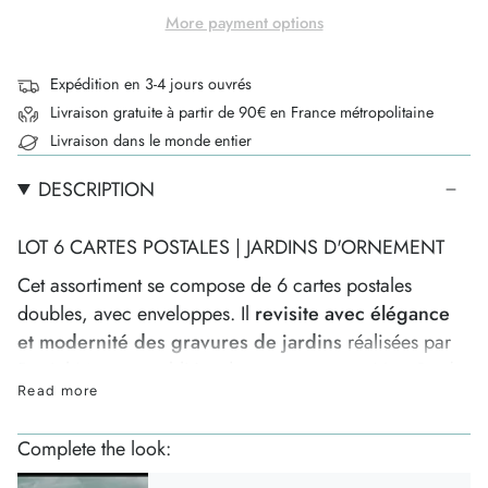
More payment options
Expédition en 3-4 jours ouvrés
Livraison gratuite à partir de 90€ en France métropolitaine
Livraison dans le monde entier
DESCRIPTION
LOT 6 CARTES POSTALES | JARDINS D'ORNEMENT
Cet assortiment se compose de 6 cartes postales
doubles, avec enveloppes. Il
revisite avec élégance
et modernité des
gravures de jardins
réalisées par
Daniel Marot et publiées dans son ouvrage
New Book
Read more
of Ornamental Gardens
(1712).
Chaque carte comporte une illustration différente et
Complete the look:
vous invite, par sa qualité d'impression et ses couleurs