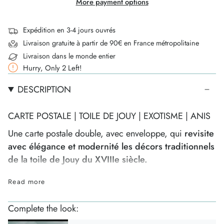
More payment options
Expédition en 3-4 jours ouvrés
Livraison gratuite à partir de 90€ en France métropolitaine
Livraison dans le monde entier
Hurry, Only
2
Left!
DESCRIPTION
CARTE POSTALE | TOILE DE JOUY | EXOTISME | ANIS
Une carte postale double, avec enveloppe, qui
revisite
avec élégance et modernité les décors traditionnels
de la toile de Jouy du XVIIIe siècle.
Des paysages exotiques et mythologique
Read more
fantasmés...
Un charme désuet, empreint de légèreté
et de fraîcheur mêlé à des
couleurs acidulées
plus
Complete the look:
contemporaines
, formant un joyeux tableau. Une