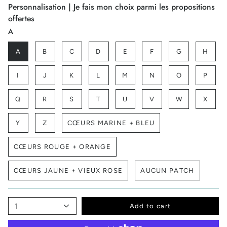
Personnalisation | Je fais mon choix parmi les propositions
offertes
A
A
B
C
D
E
F
G
H
I
J
K
L
M
N
O
P
Q
R
S
T
U
V
W
X
Y
Z
CŒURS MARINE + BLEU
CŒURS ROUGE + ORANGE
CŒURS JAUNE + VIEUX ROSE
AUCUN PATCH
1
Add to cart