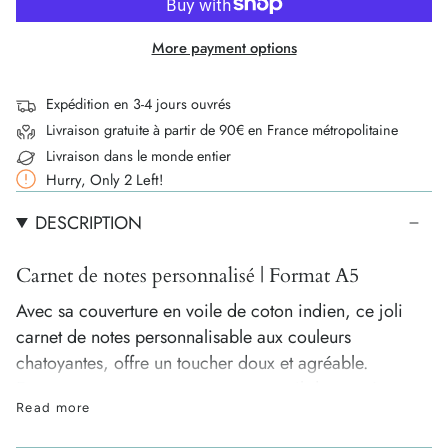
More payment options
Expédition en 3-4 jours ouvrés
Livraison gratuite à partir de 90€ en France métropolitaine
Livraison dans le monde entier
Hurry, Only
2
Left!
DESCRIPTION
Carnet de notes personnalisé | Format A5
Avec sa couverture en voile de coton indien, ce joli
carnet de notes personnalisable aux couleurs
chatoyantes, offre un toucher doux et agréable.
Emmenez partout avec vous ce recueil de pensées
Read more
d'une centaine de pages au format compact, pour ne
jamais manquer une idée !