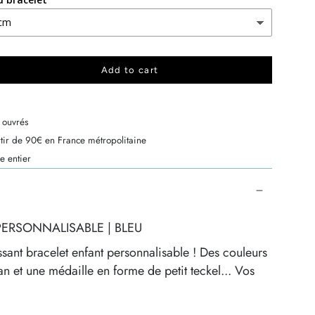
Add to cart
 ouvrés
rtir de 90€ en France métropolitaine
e entier
PERSONNALISABLE | BLEU
sant bracelet enfant personnalisable ! Des couleurs
ban
et une médaille en forme de petit teckel
... Vos
fant (mais pas que!) aux couleurs vitaminées