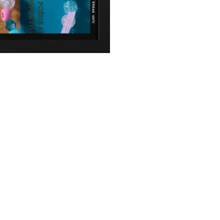
proposons aussi en tail
Ces petits grigris son
atelier nantais.
Un collection de brac
accumulation.
Un must-have pour le 
colorée les fera craqu
Perles montées su
ajustable
Médaille chien e
Gravure personn
Ruban vichy à ac
Vous choisissez l
Livré avec une jol