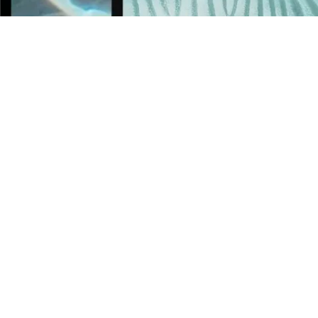
SERVICE CLIENT
06 59 41 81 20
hello@lespoetises.com