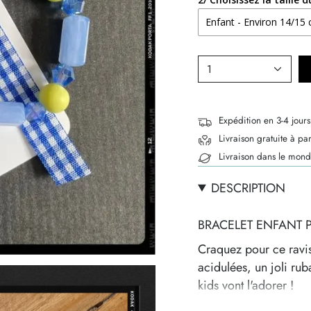
1
Expédition en 3-4 jours
Livraison gratuite à pa
Livraison dans le mond
DESCRIPTION
BRACELET ENFANT 
Craquez pour ce ravis
acidulées, un joli ru
kids vont l'adorer !
Un bracelet pour en