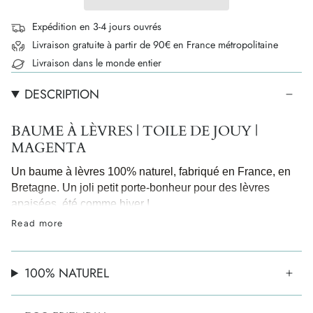
Expédition en 3-4 jours ouvrés
Livraison gratuite à partir de 90€ en France métropolitaine
Livraison dans le monde entier
DESCRIPTION
BAUME À LÈVRES | TOILE DE JOUY |
MAGENTA
Un baume à lèvres 100% naturel, fabriqué en France, en
Bretagne.
Un joli petit porte-bonheur pour des lèvres
apaisées, été comme hiver !
Formule 100% naturelle
Read more
Made in France / Bretagne
Sans parfum
100% NATUREL
Actifs soin
Pot eco-friendly en aluminium recyclable