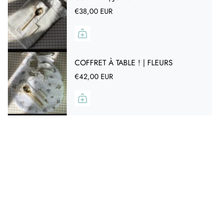
votre sac à main ou votre trousse de beauté, pour
€38,00 EUR
l'avoir toujours à portée de main !
Ce miroir de poche risque aussi de devenir
l'accessoire indispensable de votre petite fille. Elle va
adorer se regarder dans ce mini miroir en forme de
COFFRET À TABLE ! | FLEURS
cœur, et faire comme les grands !
€42,00 EUR
Disponible dans une belle palette de coloris
tendance
Vous vous demandez quand offrir ce petit miroir aussi
esthétique que ludique? Les occasions ne manquent
pas :
Une douce attention pour une petite fille coquette
Le plaisir de (re)découvrir un message personnalisé lors
d'une retouche maquillage ou coiffure
Un cadeau pour vos petits invités lors d'un anniversaire,
une communion, la table des enfants lors de votre mariage