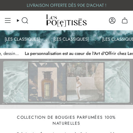
Skip
LIVRAISON OFFERTE DÈS 90€ D'ACHAT !
to
content
SEARCH
ACCOUN
LES CLASSIQUES]
.
[LES CLASSIQUES]
.
[LES CLASSIQUES]
sin...
La personnalisation est au cœur de l'Art d'Offrir chez Les Po
COLLECTION DE BOUGIES PARFUMÉES 100%
NATURELLES