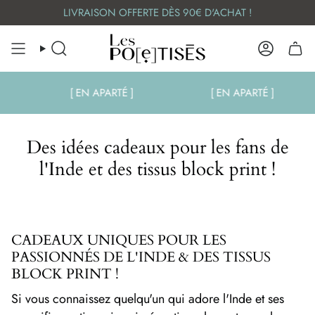
Skip
LIVRAISON OFFERTE DÈS 90€ D'ACHAT !
to
content
SEARCH
ACCOUN
[ EN APARTÉ ]
[ EN APARTÉ ]
Des idées cadeaux pour les fans de
l'Inde et des tissus block print !
CADEAUX UNIQUES POUR LES
PASSIONNÉS DE L'INDE & DES TISSUS
BLOCK PRINT !
Si vous connaissez quelqu'un qui adore l'Inde et ses